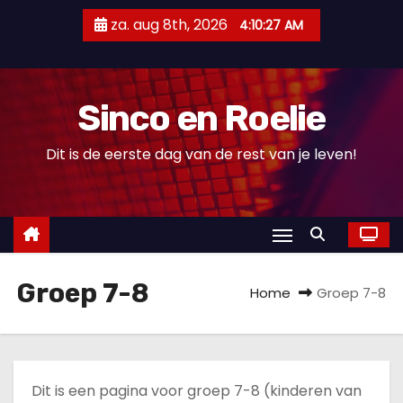
D
za. aug 8th, 2026
4:10:28 AM
o
o
r
Sinco en Roelie
g
a
Dit is de eerste dag van de rest van je leven!
a
n
n
a
a
Groep 7-8
r
Home
Groep 7-8
i
n
h
o
Dit is een pagina voor groep 7-8 (kinderen van