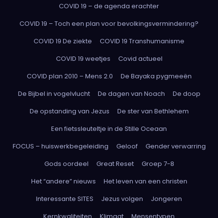
COVID 19 – de agenda erachter
COVID 19 – Toch een plan voor bevolkingsvermindering?
COVID 19 De ziekte
COVID 19 Transhumanisme
COVID 19 weetjes
Covid actueel
COVID plan 2010 – Mens 2.0
De Bayaka pygmeeën
De Bijbel in vogelvlucht
De dagen van Noach
De doop
De opstanding van Jezus
De ster van Bethlehem
Een fietssleuteltje in de Stille Oceaan
FOCUS – huiswerkbegeleiding
Geloof
Gender verwarring
Gods oordeel
Great Reset
Groep 7-8
Het “andere” nieuws
Het leven van een christen
Interessante SITES
Jezus volgen
Jongeren
Kernkwaliteiten
Klimaat
Mensentypen