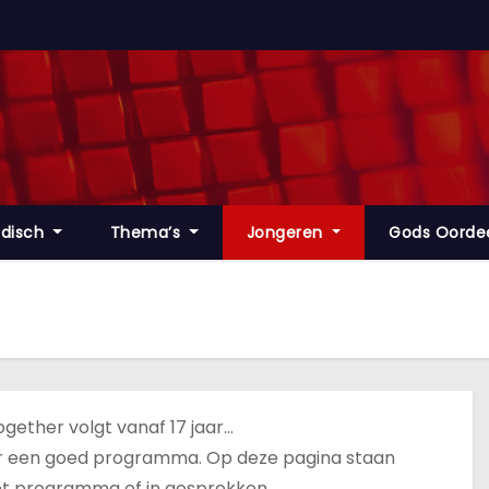
disch
Thema’s
Jongeren
Gods Oorde
ogether volgt vanaf 17 jaar…
s er een goed programma. Op deze pagina staan
het programma of in gesprekken.