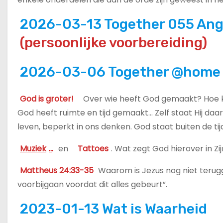
u
d
2026-03-13 Together 055 Ang
(persoonlijke voorbereiding)
2026-03-06 Together @home
God is groter!
Over wie heeft God gemaakt? Hoe 
God heeft ruimte en tijd gemaakt… Zelf staat Hij daa
leven, beperkt in ons denken. God staat buiten de tijd…
Muziek
..
.
en
Tattoes
. Wat zegt God hierover in 
Mattheus 24:33-35
Waarom is Jezus nog niet terugge
voorbijgaan voordat dit alles gebeurt”.
2023-01-13 Wat is Waarheid