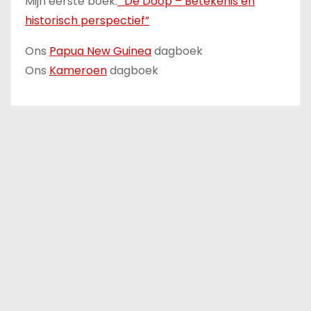
Mijn eerste boek:
“De Doop – Betekenis en
historisch perspectief”
Ons
Papua New Guinea
dagboek
Ons
Kameroen
dagboek