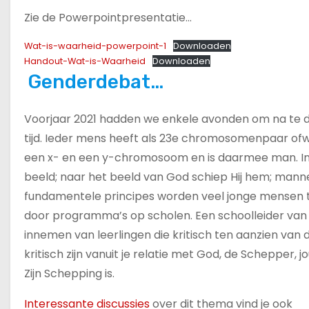
Zie de Powerpointpresentatie…
Wat-is-waarheid-powerpoint-1
Downloaden
Handout-Wat-is-Waarheid
Downloaden
Genderdebat…
Voorjaar 2021 hadden we enkele avonden om na te 
tijd. Ieder mens heeft als 23e chromosomenpaar o
een x- en een y-chromosoom en is daarmee man. In G
beeld; naar het beeld van God schiep Hij hem; manneli
fundamentele principes worden veel jonge mensen te
door programma’s op scholen. Een schoolleider van e
innemen van leerlingen die kritisch ten aanzien van
kritisch zijn vanuit je relatie met God, de Schepper,
Zijn Schepping is.
Interessante discussies
over dit thema vind je ook