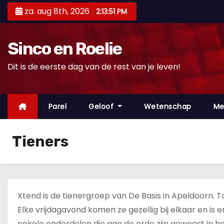
D
za. aug 8th, 2026
2:13:52 PM
o
o
Sinco en Roelie
r
g
Dit is de eerste dag van de rest van je leven!
a
a
n
Parel
Geloof
Wetenschap
Me
n
a
Tieners
a
r
i
n
Xtend is de tienergroep van De Basis in Apeldoorn. T
h
Elke vrijdagavond komen ze gezellig bij elkaar en i
o
enkele onderdelen die aan de orde zijn geweest in 