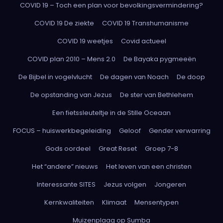
COVID 19 – Toch een plan voor bevolkingsvermindering?
COVID 19 De ziekte
COVID 19 Transhumanisme
COVID 19 weetjes
Covid actueel
COVID plan 2010 – Mens 2.0
De Bayaka pygmeeën
De Bijbel in vogelvlucht
De dagen van Noach
De doop
De opstanding van Jezus
De ster van Bethlehem
Een fietssleuteltje in de Stille Oceaan
FOCUS – huiswerkbegeleiding
Geloof
Gender verwarring
Gods oordeel
Great Reset
Groep 7-8
Het “andere” nieuws
Het leven van een christen
Interessante SITES
Jezus volgen
Jongeren
Kernkwaliteiten
Klimaat
Mensentypen
Muizenplaag op Sumba