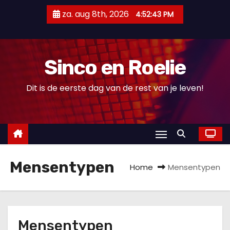
D
za. aug 8th, 2026
4:52:43 PM
o
o
r
Sinco en Roelie
g
a
Dit is de eerste dag van de rest van je leven!
a
n
n
a
a
Mensentypen
r
Home
Mensentypen
i
n
h
o
Mensentypen