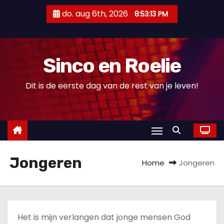
D
do. aug 6th, 2026
8:53:13 PM
o
o
r
Sinco en Roelie
g
a
Dit is de eerste dag van de rest van je leven!
a
n
n
a
a
Jongeren
r
Home
Jongeren
i
n
h
o
Het is mijn verlangen dat jonge mensen God