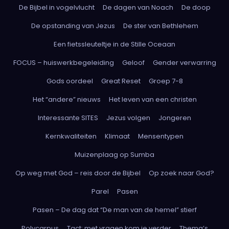
De Bijbel in vogelvlucht
De dagen van Noach
De doop
De opstanding van Jezus
De ster van Bethlehem
Een fietssleuteltje in de Stille Oceaan
FOCUS – huiswerkbegeleiding
Geloof
Gender verwarring
Gods oordeel
Great Reset
Groep 7-8
Het “andere” nieuws
Het leven van een christen
Interessante SITES
Jezus volgen
Jongeren
Kernkwaliteiten
Klimaat
Mensentypen
Muizenplaag op Sumba
Op weg met God – reis door de Bijbel
Op zoek naar God?
Parel
Pasen
Pasen – De dag dat “De man van de hemel” stierf
Polycarpus
Tact: met vragen kom je verder
Thema’s