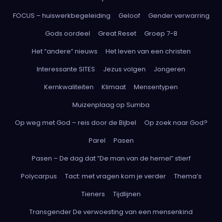
FOCUS – huiswerkbegeleiding
Geloof
Gender verwarring
Gods oordeel
Great Reset
Groep 7-8
Het “andere” nieuws
Het leven van een christen
Interessante SITES
Jezus volgen
Jongeren
Kernkwaliteiten
Klimaat
Mensentypen
Muizenplaag op Sumba
Op weg met God – reis door de Bijbel
Op zoek naar God?
Parel
Pasen
Pasen – De dag dat “De man van de hemel” stierf
Polycarpus
Tact: met vragen kom je verder
Thema’s
Tieners
Tijdlijnen
Transgender De verwoesting van een mensenkind