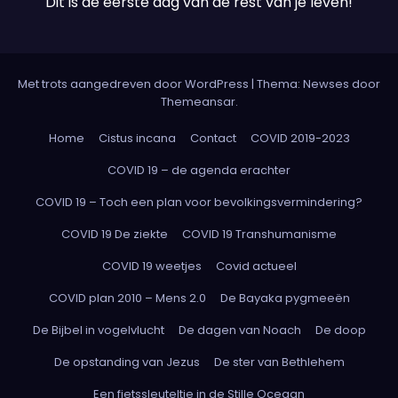
Dit is de eerste dag van de rest van je leven!
Met trots aangedreven door WordPress
|
Thema: Newses door
Themeansar
.
Home
Cistus incana
Contact
COVID 2019-2023
COVID 19 – de agenda erachter
COVID 19 – Toch een plan voor bevolkingsvermindering?
COVID 19 De ziekte
COVID 19 Transhumanisme
COVID 19 weetjes
Covid actueel
COVID plan 2010 – Mens 2.0
De Bayaka pygmeeën
De Bijbel in vogelvlucht
De dagen van Noach
De doop
De opstanding van Jezus
De ster van Bethlehem
Een fietssleuteltje in de Stille Oceaan