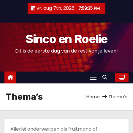
D
vr. aug 7th, 2026
7:59:35 PM
o
o
r
Sinco en Roelie
g
a
Dit is de eerste dag van de rest van je leven!
a
n
n
a
a
Thema’s
r
Home
Thema’s
i
n
h
o
Allerlei onderwerpen als fruitmand of