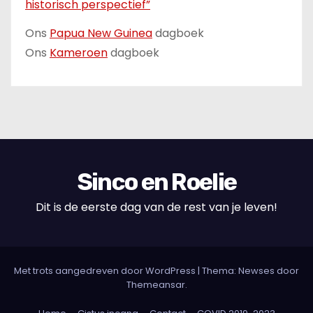
historisch perspectief”
Ons
Papua New Guinea
dagboek
Ons
Kameroen
dagboek
Sinco en Roelie
Dit is de eerste dag van de rest van je leven!
Met trots aangedreven door WordPress
|
Thema: Newses door
Themeansar
.