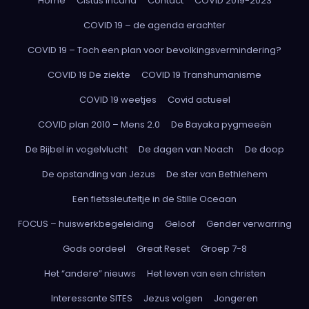
Home
Cistus incana
Contact
COVID 2019-2023
COVID 19 – de agenda erachter
COVID 19 – Toch een plan voor bevolkingsvermindering?
COVID 19 De ziekte
COVID 19 Transhumanisme
COVID 19 weetjes
Covid actueel
COVID plan 2010 – Mens 2.0
De Bayaka pygmeeën
De Bijbel in vogelvlucht
De dagen van Noach
De doop
De opstanding van Jezus
De ster van Bethlehem
Een fietssleuteltje in de Stille Oceaan
FOCUS – huiswerkbegeleiding
Geloof
Gender verwarring
Gods oordeel
Great Reset
Groep 7-8
Het “andere” nieuws
Het leven van een christen
Interessante SITES
Jezus volgen
Jongeren