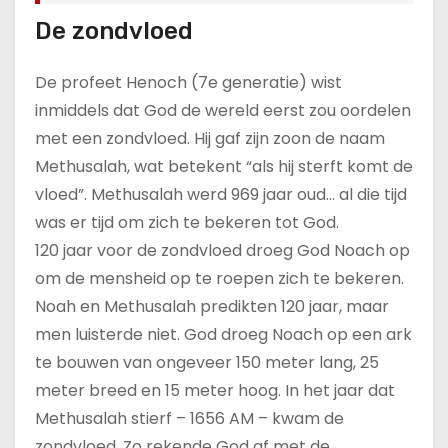
De zondvloed
De profeet Henoch (7e generatie) wist
inmiddels dat God de wereld eerst zou oordelen
met een zondvloed. Hij gaf zijn zoon de naam
Methusalah, wat betekent “als hij sterft komt de
vloed”. Methusalah werd 969 jaar oud… al die tijd
was er tijd om zich te bekeren tot God.
120 jaar voor de zondvloed droeg God Noach op
om de mensheid op te roepen zich te bekeren.
Noah en Methusalah predikten 120 jaar, maar
men luisterde niet. God droeg Noach op een ark
te bouwen van ongeveer 150 meter lang, 25
meter breed en 15 meter hoog. In het jaar dat
Methusalah stierf – 1656 AM – kwam de
zondvloed. Zo rekende God af met de