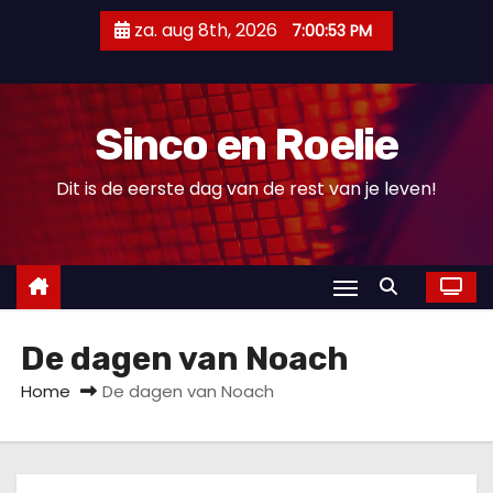
D
za. aug 8th, 2026
7:00:54 PM
o
o
r
Sinco en Roelie
g
a
Dit is de eerste dag van de rest van je leven!
a
n
n
a
a
De dagen van Noach
r
i
Home
De dagen van Noach
n
h
o