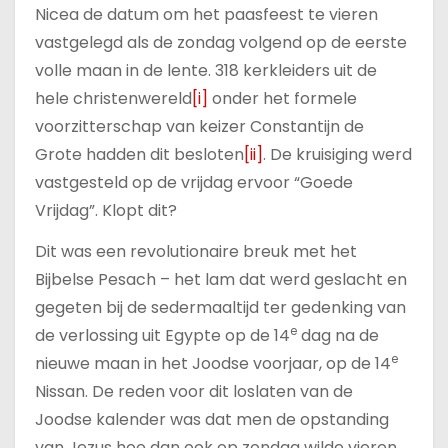
u
Nicea de datum om het paasfeest te vieren
d
vastgelegd als de zondag volgend op de eerste
volle maan in de lente. 318 kerkleiders uit de
hele christenwereld
[i]
onder het formele
voorzitterschap van keizer Constantijn de
Grote hadden dit besloten
[ii]
. De kruisiging werd
vastgesteld op de vrijdag ervoor “Goede
Vrijdag”. Klopt dit?
Dit was een revolutionaire breuk met het
Bijbelse Pesach – het lam dat werd geslacht en
gegeten bij de sedermaaltijd ter gedenking van
e
de verlossing uit Egypte op de 14
dag na de
e
nieuwe maan in het Joodse voorjaar, op de 14
Nissan. De reden voor dit loslaten van de
Joodse kalender was dat men de opstanding
van Jezus hoe dan ook op zondag wilde vieren.