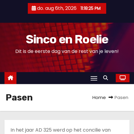
D
do. aug 6th, 2026
11:18:26 PM
o
o
r
Sinco en Roelie
g
a
Dit is de eerste dag van de rest van je leven!
a
n
n
a
a
Pasen
r
Home
Pasen
i
n
h
o
In het jaar AD 325 werd op het concilie van