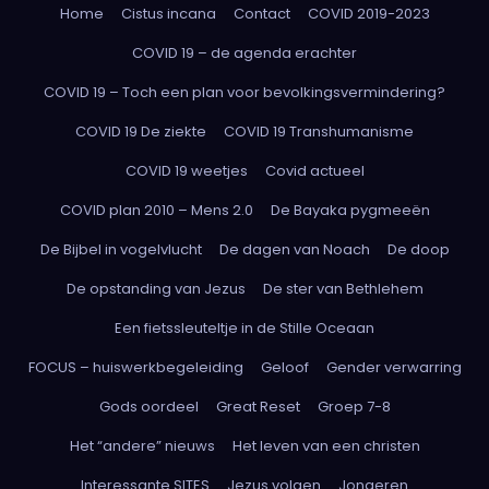
Home
Cistus incana
Contact
COVID 2019-2023
COVID 19 – de agenda erachter
COVID 19 – Toch een plan voor bevolkingsvermindering?
COVID 19 De ziekte
COVID 19 Transhumanisme
COVID 19 weetjes
Covid actueel
COVID plan 2010 – Mens 2.0
De Bayaka pygmeeën
De Bijbel in vogelvlucht
De dagen van Noach
De doop
De opstanding van Jezus
De ster van Bethlehem
Een fietssleuteltje in de Stille Oceaan
FOCUS – huiswerkbegeleiding
Geloof
Gender verwarring
Gods oordeel
Great Reset
Groep 7-8
Het “andere” nieuws
Het leven van een christen
Interessante SITES
Jezus volgen
Jongeren