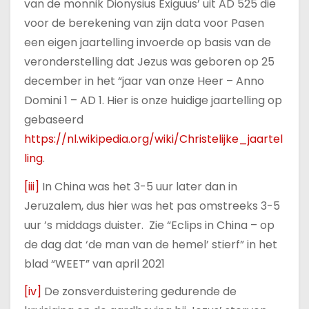
van de monnik Dionysius Exiguus’ uit AD 525 die
voor de berekening van zijn data voor Pasen
een eigen jaartelling invoerde op basis van de
veronderstelling dat Jezus was geboren op 25
december in het “jaar van onze Heer – Anno
Domini 1 – AD 1. Hier is onze huidige jaartelling op
gebaseerd
https://nl.wikipedia.org/wiki/Christelijke_jaartel
ling
.
[iii]
In China was het 3-5 uur later dan in
Jeruzalem, dus hier was het pas omstreeks 3-5
uur ’s middags duister. Zie “Eclips in China – op
de dag dat ‘de man van de hemel’ stierf” in het
blad “WEET” van april 2021
[iv]
De zonsverduistering gedurende de