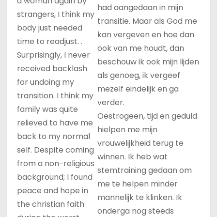
a woman again by
had aangedaan in mijn
strangers, I think my
transitie. Maar als God me
body just needed
kan vergeven en hoe dan
time to readjust. .
ook van me houdt, dan
Surprisingly, I never
beschouw ik ook mijn lijden
received backlash
als genoeg, ik vergeef
for undoing my
mezelf eindelijk en ga
transition. I think my
verder.
family was quite
Oestrogeen, tijd en geduld
relieved to have me
hielpen me mijn
back to my normal
vrouwelijkheid terug te
self. Despite coming
winnen. Ik heb wat
from a non-religious
stemtraining gedaan om
background; I found
me te helpen minder
peace and hope in
mannelijk te klinken. Ik
the christian faith
onderga nog steeds