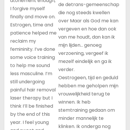
atonement enough,
de detrans-gemeenschap
I forgive myself
die nog steeds kwellen
finally and move on.
over Maar als God me kan
Estrogen, time and
vergeven en hoe dan ook
patience helped me
van me houdt, dan kan ik
reclaim my
mijn lijden… genoeg
femininity. I’ve done
verzoening, vergeef ik
some voice training
mezelf eindelijk en ga ik
to help me sound
verder.
less masculine. I’m
Oestrogeen, tijd en geduld
still undergoing
hebben me geholpen mijn
painful hair removal
vrouwelijkheid terug te
laser therapy but I
winnen. Ik heb
think I’ll be finished
stemtraining gedaan om
by the end of this
minder mannelijk te
year. I feel young
klinken. Ik onderga nog