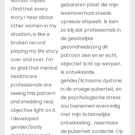
woman myself.
gebarsten plaat die mijn
I find that every
levensverhaal steeds
story I hear about
opnieuw afspeelt. Ik ben
other women in my
zo blij dat professionals in
situation, is like a
de geestelijke
broken record
gezondheidszorg dit
playing my life story
patroon zien en er echt,
over and over. I’m
objectief licht op werpen.
so glad that mental
Ik ontwikkelde
healthcare
gender/lichaams dysforie
professionals are
in de vroege puberteit, en
seeing this pattern
de psychologische stress
and shedding real,
zou toenemen evenredig
objective light on it.
met mijn lichamelijke
I developed
ontwikkeling… naarmate
gender/body
de puberteit vorderde. Op