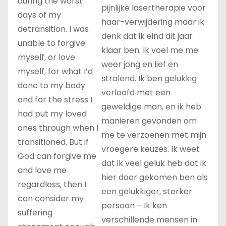
during the worst
pijnlijke lasertherapie voor
days of my
haar-verwijdering maar ik
detransition. I was
denk dat ik eind dit jaar
unable to forgive
klaar ben. Ik voel me me
myself, or love
weer jong en lief en
myself, for what I’d
stralend. Ik ben gelukkig
done to my body
verloofd met een
and for the stress I
geweldige man, en ik heb
had put my loved
manieren gevonden om
ones through when I
me te verzoenen met mijn
transitioned. But if
vroegere keuzes. Ik weet
God can forgive me
dat ik veel geluk heb dat ik
and love me
hier door gekomen ben als
regardless, then I
een gelukkiger, sterker
can consider my
persoon – Ik ken
suffering
verschillende mensen in