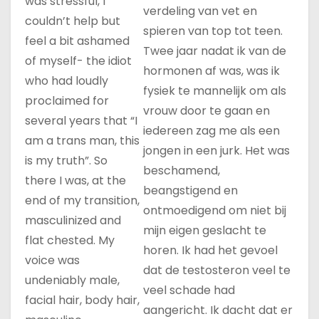
was stressful, I
verdeling van vet en
couldn’t help but
spieren van top tot teen.
feel a bit ashamed
Twee jaar nadat ik van de
of myself- the idiot
hormonen af was, was ik
who had loudly
fysiek te mannelijk om als
proclaimed for
vrouw door te gaan en
several years that “I
iedereen zag me als een
am a trans man, this
jongen in een jurk. Het was
is my truth”. So
beschamend,
there I was, at the
beangstigend en
end of my transition,
ontmoedigend om niet bij
masculinized and
mijn eigen geslacht te
flat chested. My
horen. Ik had het gevoel
voice was
dat de testosteron veel te
undeniably male,
veel schade had
facial hair, body hair,
aangericht. Ik dacht dat er