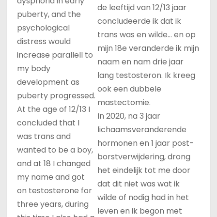
dysphoria in early
de leeftijd van 12/13 jaar
puberty, and the
concludeerde ik dat ik
psychological
trans was en wilde… en op
distress would
mijn 18e veranderde ik mijn
increase parallell to
naam en nam drie jaar
my body
lang testosteron. Ik kreeg
development as
ook een dubbele
puberty progressed.
mastectomie.
At the age of 12/13 I
In 2020, na 3 jaar
concluded that I
lichaamsveranderende
was trans and
hormonen en 1 jaar post-
wanted to be a boy,
borstverwijdering, drong
and at 18 I changed
het eindelijk tot me door
my name and got
dat dit niet was wat ik
on testosterone for
wilde of nodig had in het
three years, during
leven en ik begon met