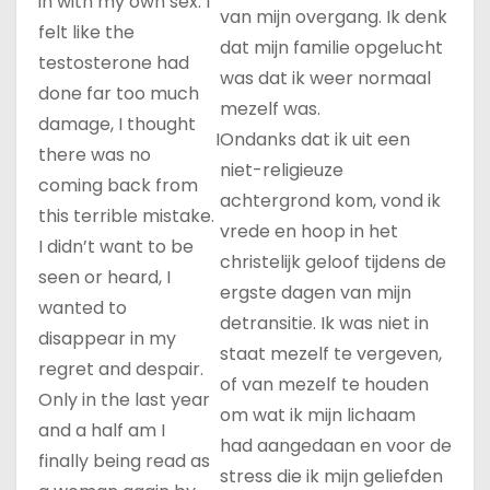
in with my own sex. I
van mijn overgang. Ik denk
felt like the
dat mijn familie opgelucht
testosterone had
was dat ik weer normaal
done far too much
mezelf was.
damage, I thought
I
Ondanks dat ik uit een
there was no
niet-religieuze
coming back from
achtergrond kom, vond ik
this terrible mistake.
vrede en hoop in het
I didn’t want to be
christelijk geloof tijdens de
seen or heard, I
ergste dagen van mijn
wanted to
detransitie. Ik was niet in
disappear in my
staat mezelf te vergeven,
regret and despair.
of van mezelf te houden
Only in the last year
om wat ik mijn lichaam
and a half am I
had aangedaan en voor de
finally being read as
stress die ik mijn geliefden