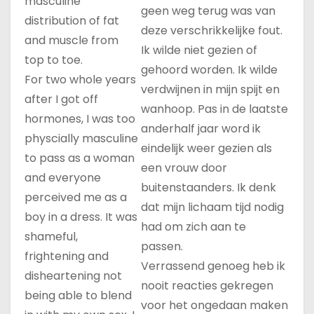
masculine
geen weg terug was van
distribution of fat
deze verschrikkelijke fout.
and muscle from
Ik wilde niet gezien of
top to toe.
gehoord worden. Ik wilde
For two whole years
verdwijnen in mijn spijt en
after I got off
wanhoop. Pas in de laatste
hormones, I was too
anderhalf jaar word ik
physcially masculine
eindelijk weer gezien als
to pass as a woman
een vrouw door
and everyone
buitenstaanders. Ik denk
perceived me as a
dat mijn lichaam tijd nodig
boy in a dress. It was
had om zich aan te
shameful,
passen.
frightening and
Verrassend genoeg heb ik
disheartening not
nooit reacties gekregen
being able to blend
voor het ongedaan maken