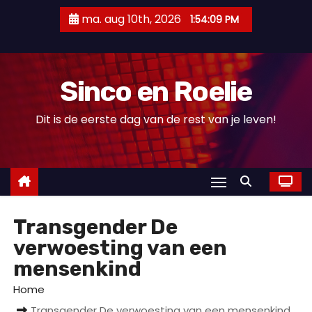
D
ma. aug 10th, 2026
1:54:09 PM
o
o
r
Sinco en Roelie
g
a
Dit is de eerste dag van de rest van je leven!
a
n
n
a
a
Transgender De
r
i
verwoesting van een
n
mensenkind
h
Home
o
Transgender De verwoesting van een mensenkind