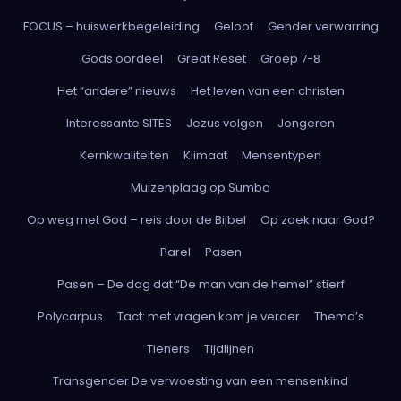
FOCUS – huiswerkbegeleiding
Geloof
Gender verwarring
Gods oordeel
Great Reset
Groep 7-8
Het “andere” nieuws
Het leven van een christen
Interessante SITES
Jezus volgen
Jongeren
Kernkwaliteiten
Klimaat
Mensentypen
Muizenplaag op Sumba
Op weg met God – reis door de Bijbel
Op zoek naar God?
Parel
Pasen
Pasen – De dag dat “De man van de hemel” stierf
Polycarpus
Tact: met vragen kom je verder
Thema’s
Tieners
Tijdlijnen
Transgender De verwoesting van een mensenkind