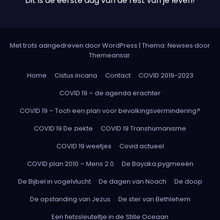
Dit is de eerste dag van de rest van je leven!
Met trots aangedreven door WordPress
|
Thema: Newses door
Themeansar
.
Home
Cistus incana
Contact
COVID 2019-2023
COVID 19 – de agenda erachter
COVID 19 – Toch een plan voor bevolkingsvermindering?
COVID 19 De ziekte
COVID 19 Transhumanisme
COVID 19 weetjes
Covid actueel
COVID plan 2010 – Mens 2.0
De Bayaka pygmeeën
De Bijbel in vogelvlucht
De dagen van Noach
De doop
De opstanding van Jezus
De ster van Bethlehem
Een fietssleuteltje in de Stille Oceaan