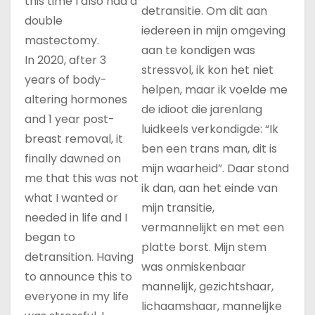
this time I also had a
detransitie. Om dit aan
double
iedereen in mijn omgeving
mastectomy.
aan te kondigen was
In 2020, after 3
stressvol, ik kon het niet
years of body-
helpen, maar ik voelde me
altering hormones
de idioot die jarenlang
and 1 year post-
luidkeels verkondigde: “Ik
breast removal, it
ben een trans man, dit is
finally dawned on
mijn waarheid”. Daar stond
me that this was not
ik dan, aan het einde van
what I wanted or
mijn transitie,
needed in life and I
vermannelijkt en met een
began to
platte borst. Mijn stem
detransition. Having
was onmiskenbaar
to announce this to
mannelijk, gezichtshaar,
everyone in my life
lichaamshaar, mannelijke