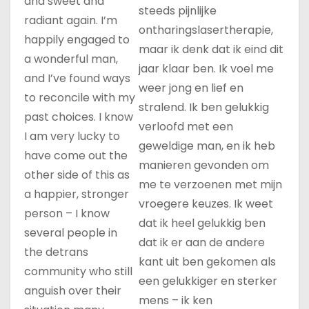
and sweet and
steeds pijnlijke
radiant again. I’m
ontharingslasertherapie,
happily engaged to
maar ik denk dat ik eind dit
a wonderful man,
jaar klaar ben. Ik voel me
and I’ve found ways
weer jong en lief en
to reconcile with my
stralend. Ik ben gelukkig
past choices. I know
verloofd met een
I am very lucky to
geweldige man, en ik heb
have come out the
manieren gevonden om
other side of this as
me te verzoenen met mijn
a happier, stronger
vroegere keuzes. Ik weet
person – I know
dat ik heel gelukkig ben
several people in
dat ik er aan de andere
the detrans
kant uit ben gekomen als
community who still
een gelukkiger en sterker
anguish over their
mens – ik ken