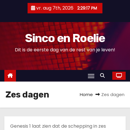
D
vr. aug 7th, 2026
2:29:17 PM
o
o
r
Sinco en Roelie
g
a
Dit is de eerste dag van de rest van je leven!
a
n
n
a
a
Zes dagen
r
Home
Zes dagen
i
n
h
o
Genesis 1 laat zien dat de schepping in zes