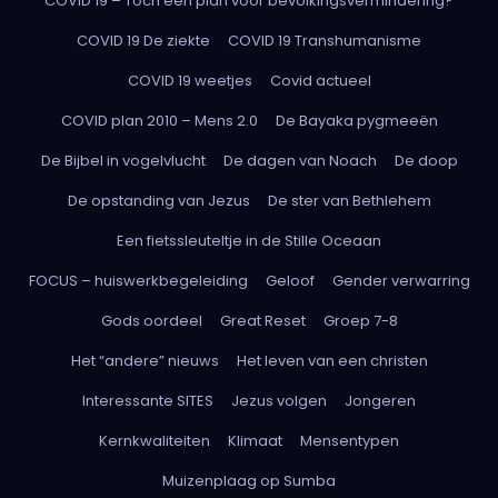
COVID 19 – Toch een plan voor bevolkingsvermindering?
COVID 19 De ziekte
COVID 19 Transhumanisme
COVID 19 weetjes
Covid actueel
COVID plan 2010 – Mens 2.0
De Bayaka pygmeeën
De Bijbel in vogelvlucht
De dagen van Noach
De doop
De opstanding van Jezus
De ster van Bethlehem
Een fietssleuteltje in de Stille Oceaan
FOCUS – huiswerkbegeleiding
Geloof
Gender verwarring
Gods oordeel
Great Reset
Groep 7-8
Het “andere” nieuws
Het leven van een christen
Interessante SITES
Jezus volgen
Jongeren
Kernkwaliteiten
Klimaat
Mensentypen
Muizenplaag op Sumba