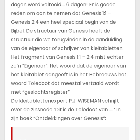
u
dagen werd voltooid…. 6 dagen! Er is goede
d
reden om aan te nemen dat Genesis 1:1 –
Genesis 2:4 een heel speciaal begin van de
Bijbel. De structuur van Genesis heeft de
structuur die we terugvinden in de aanduiding
van de eigenaar of schrijver van kleitabletten.
Het fragment van Genesis 1:1 – 2:4 mist echter
zo’n “Eigenaar”. Het woord dat de eigenaar van
het kleitablet aangeeft is in het Hebreeuws het
woord Toledoot dat meestal vertaald wordt
met “geslachtsregister”
De kleitablettenexpert P.J. WISEMAN schrijft
over de zinsnede ‘Dit is de Toledoot van …. ‘ in
zijn boek “Ontdekkingen over Genesis”: